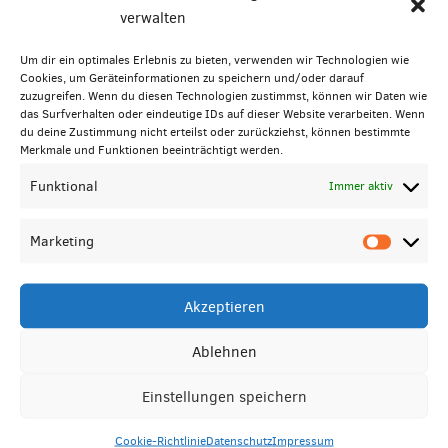
Hallo Welt!
verwalten
Posted on
31. August 2015
by
adocom_Webservice
Um dir ein optimales Erlebnis zu bieten, verwenden wir Technologien wie
Cookies, um Geräteinformationen zu speichern und/oder darauf
Willkommen zur deutschen Version von
zuzugreifen. Wenn du diesen Technologien zustimmst, können wir Daten wie
WordPress. Dies ist der erste Beitrag. Du kannst
das Surfverhalten oder eindeutige IDs auf dieser Website verarbeiten. Wenn
du deine Zustimmung nicht erteilst oder zurückziehst, können bestimmte
ihn bearbeiten oder löschen. Um Spam zu
Merkmale und Funktionen beeinträchtigt werden.
vermeiden, geh doch gleich mal in den
Funktional
Immer aktiv
Pluginbereich und aktiviere die entsprechenden
Plugins. So, und nun genug geschwafelt – jetzt
nichts wie ran ans Bloggen!
Marketing
Akzeptieren
Ablehnen
Kontakt
Einstellungen speichern
Physiotherapie Schmellentin
Akazienstr. 6
Cookie-Richtlinie
Datenschutz
Impressum